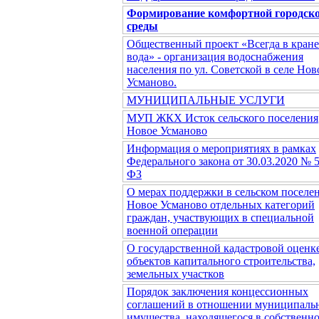
Формирование комфортной городск
среды
Общественный проект «Всегда в кране
вода» - организация водоснабжения
населения по ул. Советской в селе Нов
Усманово.
МУНИЦИПАЛЬНЫЕ УСЛУГИ
МУП ЖКХ Исток сельского поселения
Новое Усманово
Информация о мероприятиях в рамках
Федерального закона от 30.03.2020 № 
ФЗ
О мерах поддержки в сельском поселе
Новое Усманово отдельных категорий
граждан, участвующих в специальной
военной операции
О государственной кадастровой оценк
объектов капитального строительства,
земельных участков
Порядок заключения концессионных
соглашений в отношении муниципаль
имущества, находящегося в собственн