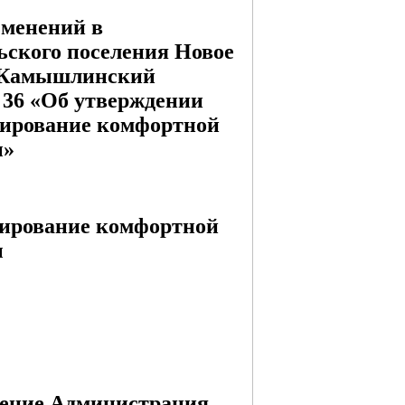
зменений в
ьского поселения Новое
а Камышлинский
№ 36 «Об утверждении
ирование комфортной
ы»
ирование комфортной
ы
ление Администрация