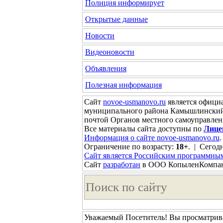
Полиция информирует
Открытые данные
Новости
Видеоновости
Объявления
Полезная информация
Сайт
novoe-usmanovo.ru
является офици
муниципального района Камышлинский 
почтой Органов местного самоуправле
Все материалы сайта доступны по
Лице
Информация о сайте novoe-usmanovo.ru
.
Ограничение по возрасту:
18+
. | Сегодн
Сайт является Российским программны
Сайт
разработан
в ООО КопыленКомпа
Уважаемый Посетитель! Вы просматрива