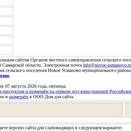
альным сайтом Органов местного самоуправления сельского пос
Самарской области. Электронная почта
info@novoe-usmanovo.r
ния сельского поселения Новое Усманово муниципального райо
нзии
.
я: 07 августа 2026 года, пятница.
м продуктом и размещён на сервере под юрисдикцией Российск
ни и
размещён
в ООО Дом для сайта.
ете версию сайта для слабовидящих в следующем варианте: