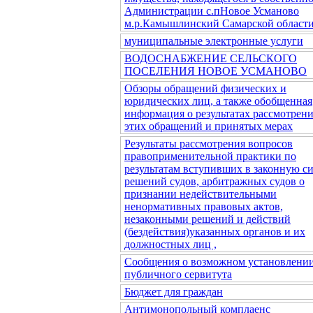
Администрации с.пНовое Усманово
м.р.Камышлинский Самарской област
муниципальные электронные услуги
ВОДОСНАБЖЕНИЕ СЕЛЬСКОГО
ПОСЕЛЕНИЯ НОВОЕ УСМАНОВО
Обзоры обращений физических и
юридических лиц, а также обобщенная
информация о результатах рассмотрен
этих обращений и принятых мерах
Результаты рассмотрения вопросов
правоприменительной практики по
результатам вступивших в законную с
решений судов, арбитражных судов о
признании недействительными
ненормативных правовых актов,
незаконными решений и действий
(бездействия)указанных органов и их
должностных лиц ,
Сообщения о возможном установлени
публичного сервитута
Бюджет для граждан
Антимонопольный комплаенс