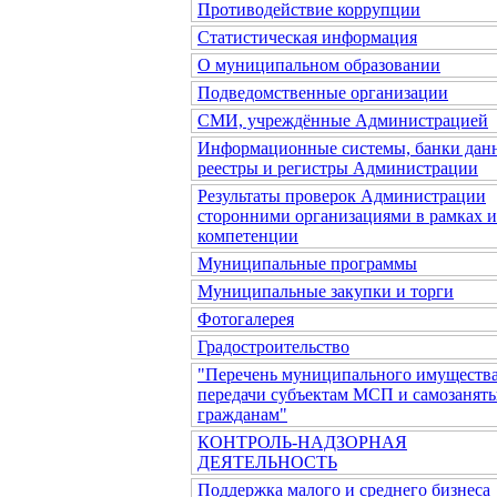
Противодействие коррупции
Статистическая информация
О муниципальном образовании
Подведомственные организации
СМИ, учреждённые Администрацией
Информационные системы, банки дан
реестры и регистры Администрации
Результаты проверок Администрации
сторонними организациями в рамках 
компетенции
Муниципальные программы
Муниципальные закупки и торги
Фотогалерея
Градостроительство
"Перечень муниципального имущества
передачи субъектам МСП и самозанят
гражданам"
КОНТРОЛЬ-НАДЗОРНАЯ
ДЕЯТЕЛЬНОСТЬ
Поддержка малого и среднего бизнеса