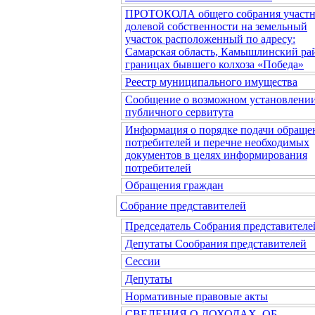
ПРОТОКОЛА общего собрания участн
долевой собственности на земельный
участок расположенный по адресу:
Самарская область, Камышлинский рай
границах бывшего колхоза «Победа»
Реестр муниципального имущества
Сообщение о возможном установлени
публичного сервитута
Информация о порядке подачи обраще
потребителей и перечне необходимых
документов в целях информирования
потребителей
Обращения граждан
Собрание представителей
Председатель Собрания представителе
Депутаты Сообрания представителей
Сессии
Депутаты
Нормативные правовые акты
СВЕДЕНИЯ О ДОХОДАХ, ОБ