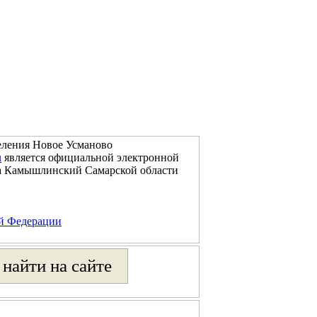
еления Новое Усманово
u
является официальной электронной
на Камышлинский Самарской области
ой Федерации