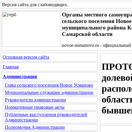
Версия сайта для слабовидящих
.
Органы местного самоупр
сельского поселения Ново
муниципального района 
Самарской области
novoe-usmanovo.ru - официальный
Основная версия сайта
ПРОТО
Главная
долево
Администрация
Глава сельского поселения Новое Усманово
распол
Муниципальные служащие администрации
област
Руководители администрации
Нормативные правовые акты
бывшег
Публичные выступления руководителей
Администрации
Полномочия Администрации