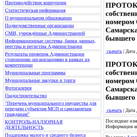
Противодействие коррупции
ПРОТОКО
Статистическая информация
собствен
О муниципальном образовании
номером 
Подведомственные организации
Самарска
СМИ, учреждённые Администрацией
бывшего 
Информационные системы, банки данных,
реестры и регистры Администрации
скачать
| Дата
Результаты проверок Администрации
сторонними организациями в рамках их
ПРОТОКО
компетенции
собствен
Муниципальные программы
номером 
Муниципальные закупки и торги
Самарска
Фотогалерея
Градостроительство
бывшего 
"Перечень муниципального имущества для
передачи субъектам МСП и самозанятым
скачать
| Дата
гражданам"
Последние изм
КОНТРОЛЬ-НАДЗОРНАЯ
Информация ак
ДЕЯТЕЛЬНОСТЬ
Поддержка малого и среднего бизнеса