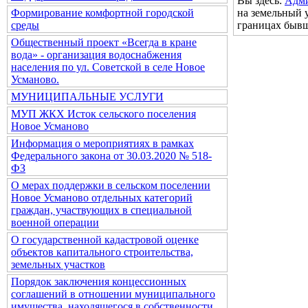
Вы здесь:
Адм
на земельный 
Формирование комфортной городской
границах бывш
среды
Общественный проект «Всегда в кране
вода» - организация водоснабжения
населения по ул. Советской в селе Новое
Усманово.
МУНИЦИПАЛЬНЫЕ УСЛУГИ
МУП ЖКХ Исток сельского поселения
Новое Усманово
Информация о мероприятиях в рамках
Федерального закона от 30.03.2020 № 518-
ФЗ
О мерах поддержки в сельском поселении
Новое Усманово отдельных категорий
граждан, участвующих в специальной
военной операции
О государственной кадастровой оценке
объектов капитального строительства,
земельных участков
Порядок заключения концессионных
соглашений в отношении муниципального
имущества, находящегося в собственности