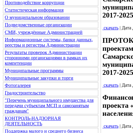
Противодействие коррупции
муниципа
Статистическая информация
2017-202
О муниципальном образовании
Подведомственные организации
скачать
| Дата
СМИ, учреждённые Администрацией
ПРОТОКОЛ
Информационные системы, банки данных,
реестры и регистры Администрации
проектам
Результаты проверок Администрации
Самарско
сторонними организациями в рамках их
муниципа
компетенции
Муниципальные программы
2017-2025
Муниципальные закупки и торги
скачать
| Дата
Фотогалерея
Градостроительство
Финансов
"Перечень муниципального имущества для
проекта 
передачи субъектам МСП и самозанятым
гражданам"
населени
КОНТРОЛЬ-НАДЗОРНАЯ
ДЕЯТЕЛЬНОСТЬ
скачать
| Дата
Поддержка малого и среднего бизнеса