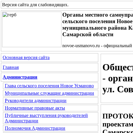
Версия сайта для слабовидящих
.
Органы местного самоупр
сельского поселения Ново
муниципального района 
Самарской области
novoe-usmanovo.ru - официальный
Основная версия сайта
Общест
Главная
- орга
Администрация
Глава сельского поселения Новое Усманово
ул. Со
Муниципальные служащие администрации
Руководители администрации
Нормативные правовые акты
ПРОТОКОЛ
Публичные выступления руководителей
Администрации
проектам
Полномочия Администрации
Самарско