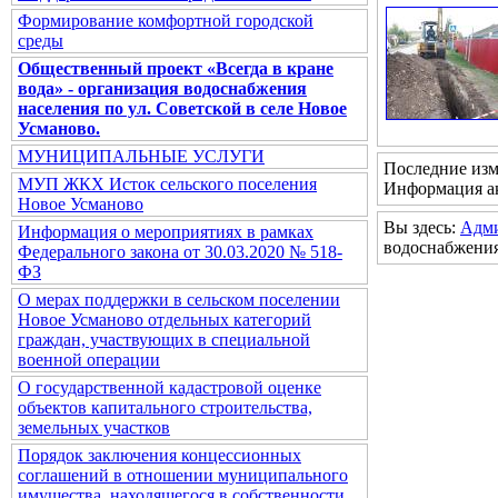
Формирование комфортной городской
среды
Общественный проект «Всегда в кране
вода» - организация водоснабжения
населения по ул. Советской в селе Новое
Усманово.
МУНИЦИПАЛЬНЫЕ УСЛУГИ
Последние изм
МУП ЖКХ Исток сельского поселения
Информация ак
Новое Усманово
Вы здесь:
Адм
Информация о мероприятиях в рамках
водоснабжения
Федерального закона от 30.03.2020 № 518-
ФЗ
О мерах поддержки в сельском поселении
Новое Усманово отдельных категорий
граждан, участвующих в специальной
военной операции
О государственной кадастровой оценке
объектов капитального строительства,
земельных участков
Порядок заключения концессионных
соглашений в отношении муниципального
имущества, находящегося в собственности