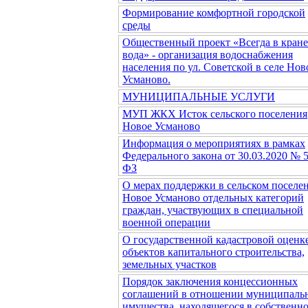
Формирование комфортной городской
среды
Общественный проект «Всегда в кране
вода» - организация водоснабжения
населения по ул. Советской в селе Нов
Усманово.
МУНИЦИПАЛЬНЫЕ УСЛУГИ
МУП ЖКХ Исток сельского поселения
Новое Усманово
Информация о мероприятиях в рамках
Федерального закона от 30.03.2020 № 
ФЗ
О мерах поддержки в сельском поселе
Новое Усманово отдельных категорий
граждан, участвующих в специальной
военной операции
О государственной кадастровой оценк
объектов капитального строительства,
земельных участков
Порядок заключения концессионных
соглашений в отношении муниципаль
имущества, находящегося в собственн