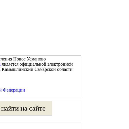
еления Новое Усманово
u
является официальной электронной
на Камышлинский Самарской области
ой Федерации