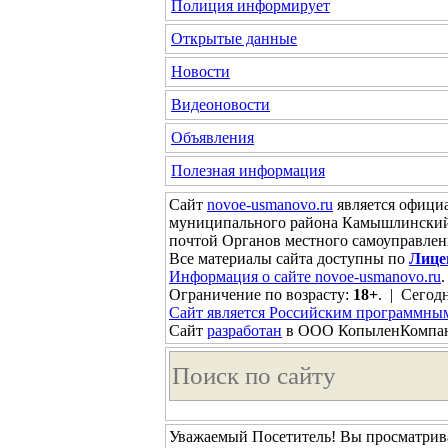
Полиция информирует
Открытые данные
Новости
Видеоновости
Объявления
Полезная информация
Сайт
novoe-usmanovo.ru
является офици
муниципального района Камышлинский 
почтой Органов местного самоуправле
Все материалы сайта доступны по
Лице
Информация о сайте novoe-usmanovo.ru
.
Ограничение по возрасту:
18+
. | Сегодн
Сайт является Российским программны
Сайт
разработан
в ООО КопыленКомпа
Уважаемый Посетитель! Вы просматрива