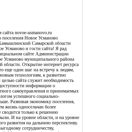
 сайта novoe-usmanovo.ru
о поселения Новое Усманово
Камышлинский Самарской области
е Усманово и гости сайта! Я рад
фициальном сайте Администрации
ое Усманово муниципального района
 области. Открытие интернет ресурса
о еще один шаг на встречу к людям,
к новым технологиям, к развитию
 целью сайта служит необходимость
 доступности информации о
стного самоуправления и принимаемых
алогом успешного социально-
ьше. Развивая экономику поселения,
м жизнь односельчан более
 сводится только к решению
ли. И на уровне области, и на уровне
ого развития на дальнюю перспективу.
ыгодному сотрудничеству,