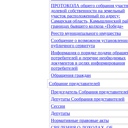
ПРОТОКОЛА общего собрания участн
долевой собственности на земельный
участок расположенный по адресу:
Самарская область, Камышлинский рай
границах бывшего колхоза «Победа»
Реестр муниципального имущества
Сообщение о возможном установлени
публичного сервитута
Информация о порядке подачи обраще
потребителей и перечне необходимых
документов в целях информирования
потребителей
Обращения граждан
Собрание представителей
Председатель Собрания представителе
Депутаты Сообрания представителей
Сессии
Депутаты
Нормативные правовые акты
СВЕДЕНИЯ О ДОХОДАХ, ОБ