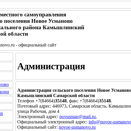
местного самоуправления
го поселения Новое Усманово
ального района Камышлинский
ой области
novo.ru - официальный сайт
Администрация
ново
Администрация сельского поселения Новое Усманов
ации
Камышлинский Самарской области
Телефон +7(84664)
35148
, факс +7(84664)
35148
.
Почтовый адрес: 446973, Самарская область, Камышлин
улица Рабочая, дом 4
ей
Электронный адрес:
novusman@mail.ru
,
Официальный электронный адрес:
info@novoe-usmanovo
Официальный сайт:
novoe-usmanovo.ru