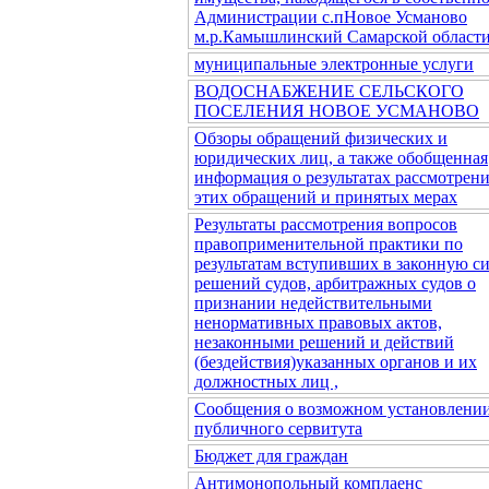
Администрации с.пНовое Усманово
м.р.Камышлинский Самарской област
муниципальные электронные услуги
ВОДОСНАБЖЕНИЕ СЕЛЬСКОГО
ПОСЕЛЕНИЯ НОВОЕ УСМАНОВО
Обзоры обращений физических и
юридических лиц, а также обобщенная
информация о результатах рассмотрен
этих обращений и принятых мерах
Результаты рассмотрения вопросов
правоприменительной практики по
результатам вступивших в законную с
решений судов, арбитражных судов о
признании недействительными
ненормативных правовых актов,
незаконными решений и действий
(бездействия)указанных органов и их
должностных лиц ,
Сообщения о возможном установлени
публичного сервитута
Бюджет для граждан
Антимонопольный комплаенс