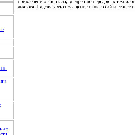
привлечению капитала, внедрению передовых технологи
диалога. Надеюсь, что посещение нашего сайта станет 
ое
518-
нии
е
ного
ости