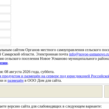
альным сайтом Органов местного самоуправления сельского пос
Самарской области. Электронная почта
info@novoe-usmanovo.r
ния сельского поселения Новое Усманово муниципального райо
нзии
.
я: 08 августа 2026 года, суббота.
м продуктом и размещён на сервере под юрисдикцией Российск
ни и
размещён
в ООО Дом для сайта.
ете версию сайта для слабовидящих в следующем варианте: