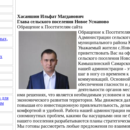
Хасаншин Ильфат Магданович
Глава сельского поселения Новое Усманово
Обращение к Посетителям сайта
Обращение к Посетителям
Администрации сельског
ных,
муниципального района 
Уважаемый жители с.Ново
приветствовать Вас на о
их
сельского поселения Нов
Камышлинский Самарской
нашей администрации - эт
шаг в ногу со временем 
коммуникаций. Основной
обеспечения гласности и
деятельности органов ме
ими решениях, что является необходимым условием и з
 для
экономического развития территории. Мы движемся дал
ым
повышая его инвестиционную привлекательность, делае
комфортной и удобной. Работа нашей администрации не
сиюминутных проблем, какими бы насущными они не бы
нашего поселения разрабатываются планы стратегическ
Мы готовы рассмотреть любые предложения по взаимов