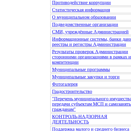
Противодействие коррупции
Статистическая информация
О муниципальном образовании
Подведомственные организации
СМИ, учреждённые Администрацией
Информационные системы, банки дан
реестры и регистры Администрации
Результаты проверок Администрации
сторонними организациями в рамках 
компетенции
Муниципальные программы
Муниципальные закупки и торги
Фотогалерея
Градостроительство
"Перечень муниципального имущества
передачи субъектам МСП и самозанят
гражданам"
КОНТРОЛЬ-НАДЗОРНАЯ
ДЕЯТЕЛЬНОСТЬ
Поддержка малого и среднего бизнеса