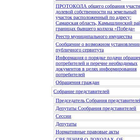
ПРОТОКОЛА общего собрания участн
долевой собственности на земельный
участок расположенный по адресу:
Самарская область, Камышлинский рай
границах бывшего колхоза «Победа»
Реестр муниципального имущества
Сообщение о возможном установлени
публичного сервитута
Информация о порядке подачи обраще
потребителей и перечне необходимых
документов в целях информирования
потребителей
Обращения граждан
Собрание представителей
Председатель Собрания представителе
Депутаты Сообрания представителей
Сессии
Депутаты
Нормативные правовые акты
СВЕДЕНИЯ О ДОХОДАХ, ОБ