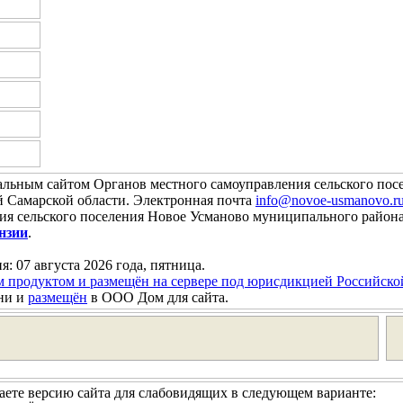
альным сайтом Органов местного самоуправления сельского пос
Самарской области. Электронная почта
info@novoe-usmanovo.r
ния сельского поселения Новое Усманово муниципального райо
нзии
.
я: 07 августа 2026 года, пятница.
м продуктом и размещён на сервере под юрисдикцией Российск
ни и
размещён
в ООО Дом для сайта.
ете версию сайта для слабовидящих в следующем варианте: