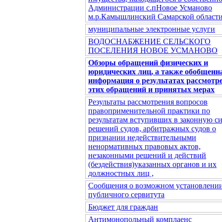
Администрации с.пНовое Усманово
м.р.Камышлинский Самарской област
муниципальные электронные услуги
ВОДОСНАБЖЕНИЕ СЕЛЬСКОГО
ПОСЕЛЕНИЯ НОВОЕ УСМАНОВО
Обзоры обращений физических и
юридических лиц, а также обобщенн
информация о результатах рассмотр
этих обращений и принятых мерах
Результаты рассмотрения вопросов
правоприменительной практики по
результатам вступивших в законную с
решений судов, арбитражных судов о
признании недействительными
ненормативных правовых актов,
незаконными решений и действий
(бездействия)указанных органов и их
должностных лиц ,
Сообщения о возможном установлени
публичного сервитута
Бюджет для граждан
Антимонопольный комплаенс