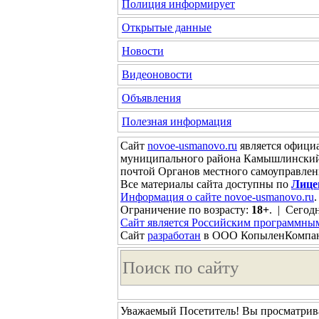
Полиция информирует
Открытые данные
Новости
Видеоновости
Объявления
Полезная информация
Сайт
novoe-usmanovo.ru
является офици
муниципального района Камышлинский 
почтой Органов местного самоуправле
Все материалы сайта доступны по
Лице
Информация о сайте novoe-usmanovo.ru
.
Ограничение по возрасту:
18+
. | Сегодн
Сайт является Российским программны
Сайт
разработан
в ООО КопыленКомпа
Уважаемый Посетитель! Вы просматрива