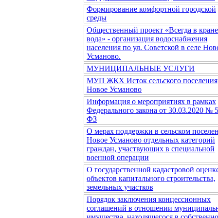
Формирование комфортной городской
среды
Общественный проект «Всегда в кране
вода» - организация водоснабжения
населения по ул. Советской в селе Нов
Усманово.
МУНИЦИПАЛЬНЫЕ УСЛУГИ
МУП ЖКХ Исток сельского поселения
Новое Усманово
Информация о мероприятиях в рамках
Федерального закона от 30.03.2020 № 
ФЗ
О мерах поддержки в сельском поселе
Новое Усманово отдельных категорий
граждан, участвующих в специальной
военной операции
О государственной кадастровой оценк
объектов капитального строительства,
земельных участков
Порядок заключения концессионных
соглашений в отношении муниципаль
имущества, находящегося в собственн