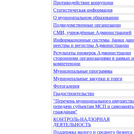
Противодействие коррупции
Статистическая информация
О муниципальном образовании
Подведомственные организации
СМИ, учреждённые Администрацией
Информационные системы, банки дан
реестры и регистры Администрации
Результаты проверок Администрации
сторонними организациями в рамках 
компетенции
Муниципальные программы
Муниципальные закупки и торги
Фотогалерея
Градостроительство
"Перечень муниципального имущества
передачи субъектам МСП и самозанят
гражданам"
КОНТРОЛЬ-НАДЗОРНАЯ
ДЕЯТЕЛЬНОСТЬ
Поддержка малого и среднего бизнеса