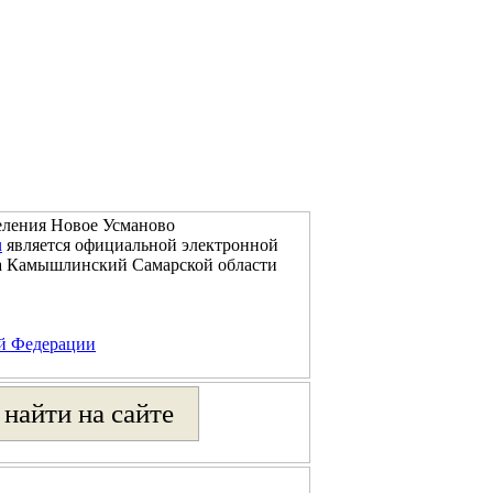
еления Новое Усманово
u
является официальной электронной
на Камышлинский Самарской области
ой Федерации