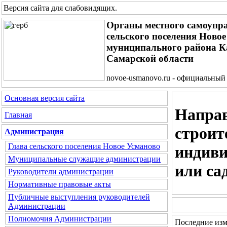
Версия сайта для слабовидящих
.
Органы местного самоупр
сельского поселения Ново
муниципального района 
Самарской области
novoe-usmanovo.ru - официальный
Основная версия сайта
Направ
Главная
строит
Администрация
Глава сельского поселения Новое Усманово
индиви
Муниципальные служащие администрации
или са
Руководители администрации
Нормативные правовые акты
Публичные выступления руководителей
Администрации
Полномочия Администрации
Последние изме