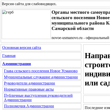
Версия сайта для слабовидящих
.
Органы местного самоупр
сельского поселения Ново
муниципального района 
Самарской области
novoe-usmanovo.ru - официальный
Основная версия сайта
Направ
Главная
строит
Администрация
Глава сельского поселения Новое Усманово
индиви
Муниципальные служащие администрации
или са
Руководители администрации
Нормативные правовые акты
Публичные выступления руководителей
Администрации
Полномочия Администрации
Последние изме