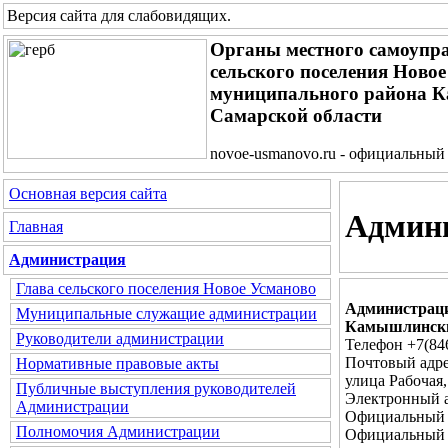
Версия сайта для слабовидящих
.
Органы местного самоупр
сельского поселения Ново
муниципального района 
Самарской области
novoe-usmanovo.ru - официальный
Основная версия сайта
Админ
Главная
Администрация
Глава сельского поселения Новое Усманово
Администраци
Муниципальные служащие администрации
Камышлински
Руководители администрации
Телефон +7(84
Почтовый адре
Нормативные правовые акты
улица Рабочая,
Публичные выступления руководителей
Электронный 
Администрации
Официальный 
Полномочия Администрации
Официальный 