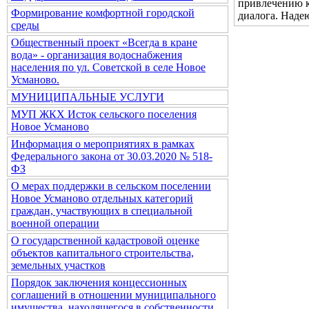
привлечению к
Формирование комфортной городской
диалога. Надею
среды
Общественный проект «Всегда в кране
вода» - организация водоснабжения
населения по ул. Советской в селе Новое
Усманово.
МУНИЦИПАЛЬНЫЕ УСЛУГИ
МУП ЖКХ Исток сельского поселения
Новое Усманово
Информация о мероприятиях в рамках
Федерального закона от 30.03.2020 № 518-
ФЗ
О мерах поддержки в сельском поселении
Новое Усманово отдельных категорий
граждан, участвующих в специальной
военной операции
О государственной кадастровой оценке
объектов капитального строительства,
земельных участков
Порядок заключения концессионных
соглашений в отношении муниципального
имущества, находящегося в собственности