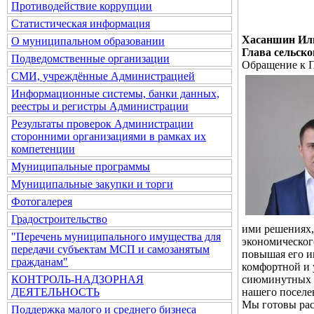
Противодействие коррупции
Статистическая информация
Хасаншин Ил
О муниципальном образовании
Глава сельско
Подведомственные организации
Обращение к П
СМИ, учреждённые Администрацией
Информационные системы, банки данных,
реестры и регистры Администрации
Результаты проверок Администрации
сторонними организациями в рамках их
компетенции
Муниципальные программы
Муниципальные закупки и торги
Фотогалерея
Градостроительство
ими решениях,
"Перечень муниципального имущества для
экономическог
передачи субъектам МСП и самозанятым
повышая его и
гражданам"
комфортной и 
сиюминутных п
КОНТРОЛЬ-НАДЗОРНАЯ
нашего поселе
ДЕЯТЕЛЬНОСТЬ
Мы готовы рас
Поддержка малого и среднего бизнеса